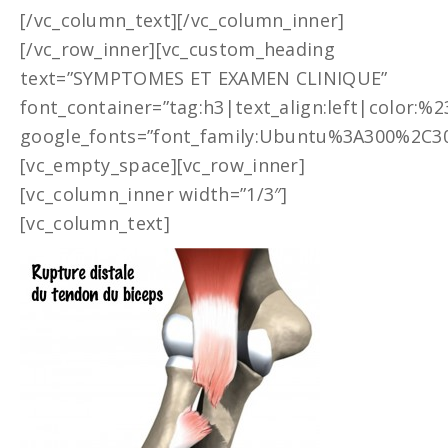
[/vc_column_text][/vc_column_inner]
[/vc_row_inner][vc_custom_heading
text=”SYMPTOMES ET EXAMEN CLINIQUE”
font_container=”tag:h3|text_align:left|color:%
google_fonts=”font_family:Ubuntu%3A300%2C30
[vc_empty_space][vc_row_inner]
[vc_column_inner width=”1/3″]
[vc_column_text]