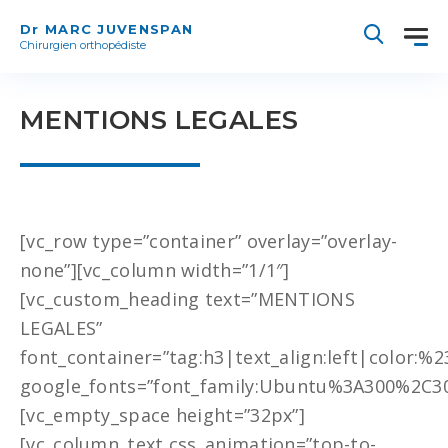
Dr MARC JUVENSPAN
Chirurgien orthopédiste
MENTIONS LEGALES
[vc_row type=”container” overlay=”overlay-
none”][vc_column width=”1/1″]
[vc_custom_heading text=”MENTIONS
LEGALES”
font_container=”tag:h3|text_align:left|color:%
google_fonts=”font_family:Ubuntu%3A300%2C30
[vc_empty_space height=”32px”]
[vc_column_text css_animation=”top-to-