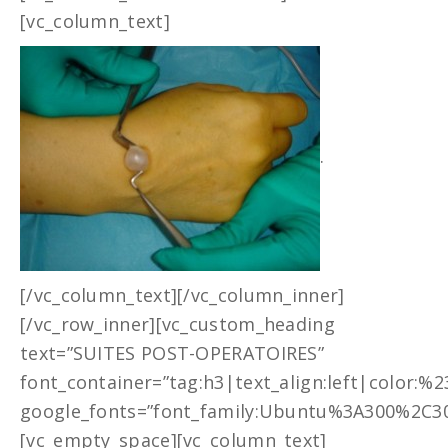
[vc_column_text]
.
[/vc_column_text][/vc_column_inner]
[/vc_row_inner][vc_custom_heading
text=”SUITES POST-OPERATOIRES”
font_container=”tag:h3|text_align:left|color:%
google_fonts=”font_family:Ubuntu%3A300%2C30
[vc_empty_space][vc_column_text]