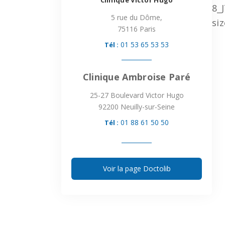
Clinique Victor Hugo
8_
5 rue du Dôme,
si
75116 Paris
01 53 65 53 53
Tél :
Clinique Ambroise Paré
25-27 Boulevard Victor Hugo
92200 Neuilly-sur-Seine
01 88 61 50 50
Tél :
Voir la page Doctolib