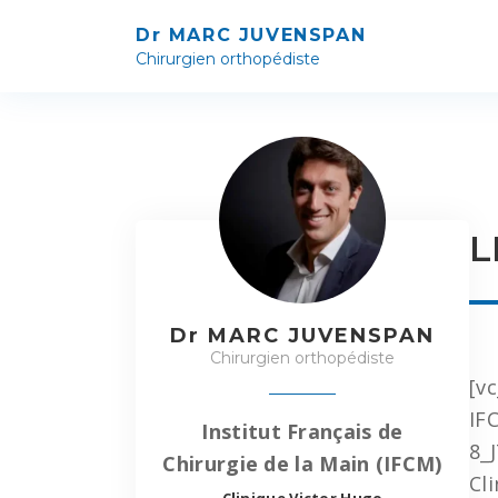
Dr MARC JUVENSPAN
Chirurgien orthopédiste
TI
PU
SC
L
AR
P
Dr MARC JUVENSPAN
Chirurgien orthopédiste
B
[v
IF
Institut Français de
M
8_
Chirurgie de la Main (IFCM)
Cl