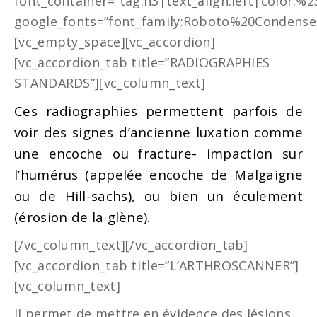
font_container=”tag:h3|text_align:left|color:%
google_fonts=”font_family:Roboto%20Condense
[vc_empty_space][vc_accordion]
[vc_accordion_tab title=”RADIOGRAPHIES
STANDARDS”][vc_column_text]
Ces radiographies permettent parfois de
voir des signes d’ancienne luxation comme
une encoche ou fracture- impaction sur
l’humérus (appelée encoche de Malgaigne
ou de Hill-sachs), ou bien un éculement
(érosion de la glène).
[/vc_column_text][/vc_accordion_tab]
[vc_accordion_tab title=”L’ARTHROSCANNER”]
[vc_column_text]
Il permet de mettre en évidence des lésions