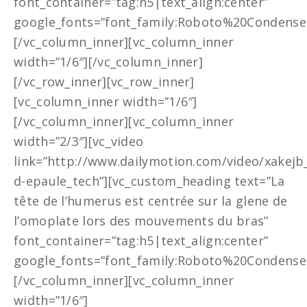
font_container=”tag:h5|text_align:center”
google_fonts=”font_family:Roboto%20Condensed
[/vc_column_inner][vc_column_inner
width=”1/6″][/vc_column_inner]
[/vc_row_inner][vc_row_inner]
[vc_column_inner width=”1/6″]
[/vc_column_inner][vc_column_inner
width=”2/3″][vc_video
link=”http://www.dailymotion.com/video/xakejb_
d-epaule_tech”][vc_custom_heading text=”La
tête de l’humerus est centrée sur la glene de
l’omoplate lors des mouvements du bras”
font_container=”tag:h5|text_align:center”
google_fonts=”font_family:Roboto%20Condensed
[/vc_column_inner][vc_column_inner
width=”1/6″]