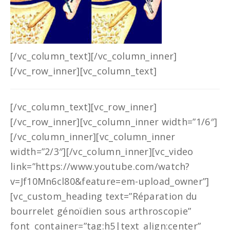
[/vc_column_text][/vc_column_inner]
[/vc_row_inner][vc_column_text]
[/vc_column_text][vc_row_inner]
[/vc_row_inner][vc_column_inner width=”1/6″]
[/vc_column_inner][vc_column_inner
width=”2/3″][/vc_column_inner][vc_video
link=”https://www.youtube.com/watch?
v=Jf10Mn6cl80&feature=em-upload_owner”]
[vc_custom_heading text=”Réparation du
bourrelet génoïdien sous arthroscopie”
font_container=”tag:h5|text_align:center”