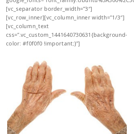
google_fonts=”font_family:Ubuntu%3A300%2C30
[vc_separator border_width=”3″]
[vc_row_inner][vc_column_inner width=”1/3″]
[vc_column_text
css=”.vc_custom_1441640730631{background-
color: #f0f0f0 !important;}”]