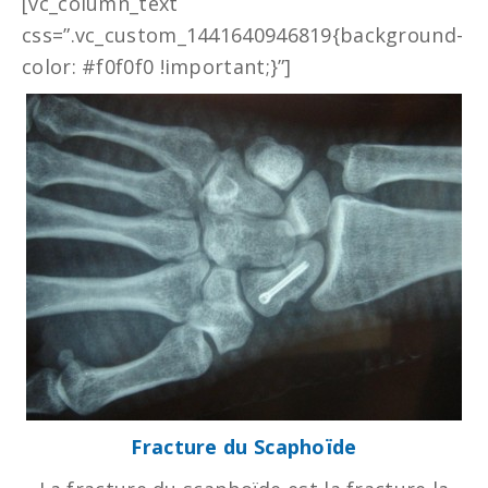
[vc_column_text
css=”.vc_custom_1441640946819{background-
color: #f0f0f0 !important;}”]
Fracture du Scaphoïde