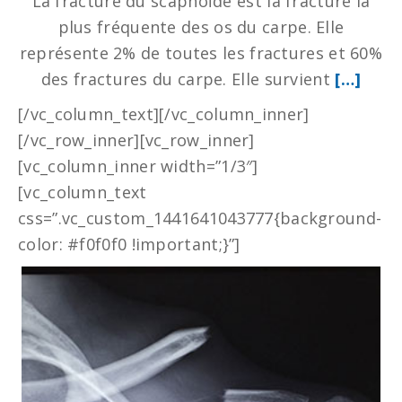
La fracture du scaphoïde est la fracture la
plus fréquente des os du carpe. Elle
représente 2% de toutes les fractures et 60%
des fractures du carpe. Elle survient
[…]
[/vc_column_text][/vc_column_inner]
[/vc_row_inner][vc_row_inner]
[vc_column_inner width=”1/3″]
[vc_column_text
css=”.vc_custom_1441641043777{background-
color: #f0f0f0 !important;}”]