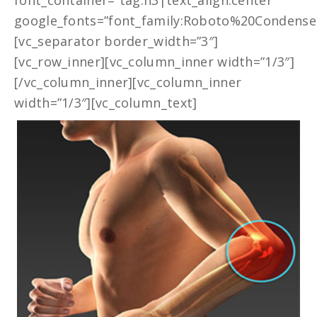
font_container=”tag:h3|text_align:center”
google_fonts=”font_family:Roboto%20Condense
[vc_separator border_width=”3″]
[vc_row_inner][vc_column_inner width=”1/3″]
[/vc_column_inner][vc_column_inner
width=”1/3″][vc_column_text]