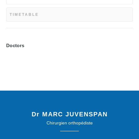
TIMETABLE
Doctors
MONDAY
, Institut Français de Chirurgie de la Main
09:00 - 12:30
Dr MARC JUVENSPAN
, Institut Français de Chirurgie de la Main
14:00 - 19:00
Chirurgien orthopédiste