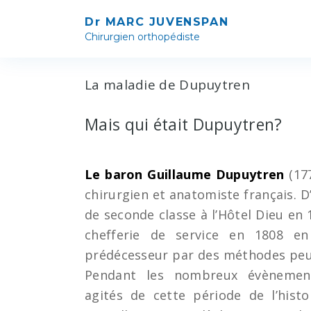
Dr MARC JUVENSPAN
Chirurgien orthopédiste
La maladie de Dupuytren
TI
Mais qui était Dupuytren?
PU
SC
Le baron Guillaume Dupuytren
(177
AR
chirurgien et anatomiste français. D
P
de seconde classe à l’Hôtel Dieu en 1
B
chefferie de service en 1808 en
prédécesseur par des méthodes peu
M
Pendant les nombreux évènemen
agités de cette période de l’histo