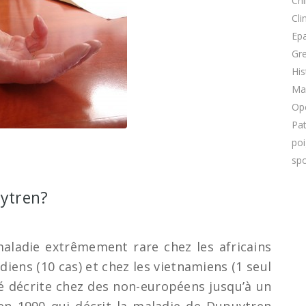
Chi
Cli
Ep
Gre
His
Ma
Op
Pa
po
spo
uytren?
aladie extrêmement rare chez les africains
ndiens (10 cas) et chez les vietnamiens (1 seul
té décrite chez des non-européens jusqu’à un