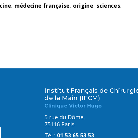
cine
,
médecine française
,
origine
,
sciences
,
Institut Français de Chirurgi
de la Main (IFCM)
Clinique Victor Hugo
5 rue du Dôme,
75116 Paris
Tél :
01 53 65 53 53