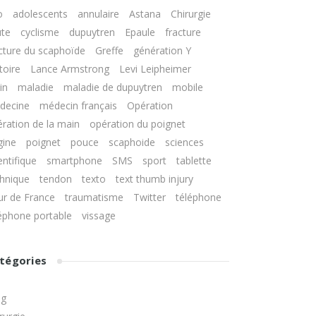
gléno-humérale
NNIS
o
adolescents
annulaire
Astana
Chirurgie
Doigts
rsey Finger
ute
cyclisme
dupuytren
Epaule
fracture
Entorse et luxation
RAUMATISMES
acromio-claviculaire
cture du scaphoïde
Greffe
génération Y
ren
LLEY-BALL ET
toire
Lance Armstrong
Levi Leipheimer
ND-BALL
Calcification de l’épaule
in
maladie
maladie de dupuytren
mobile
hrose de
decine
médecin français
Opération
ration de la main
opération du poignet
 Carpien
gine
poignet
pouce
scaphoide
sciences
entifique
smartphone
SMS
sport
tablette
ervain
chnique
tendon
texto
text thumb injury
ur de France
traumatisme
Twitter
téléphone
éphone portable
vissage
tégories
og