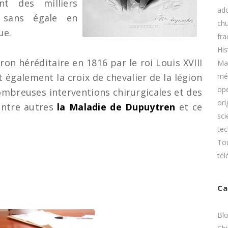
nt des milliers
DU TE
ad
Kyste Mucoïde des 
Rugby Finger ou Je
e sans égale en
ch
ue.
LES T
fra
Maladie de Dupuyt
DU VO
His
DU HA
 héréditaire en 1816 par le roi Louis XVIII
Ma
Rhizathrose ou Art
la base du pouce
it également la croix de chevalier de la légion
mé
opé
nombreuses interventions chirurgicales et des
Syndrome du Canal
ori
entre autres
la Maladie de Dupuytren
et ce
sci
Tendinite de De Qu
te
To
tél
Panaris
Ca
Bl