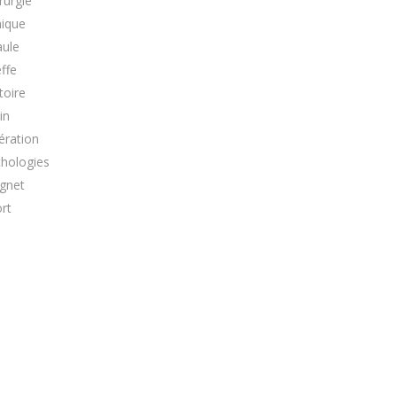
rurgie
nique
aule
ffe
toire
in
ération
thologies
ignet
rt