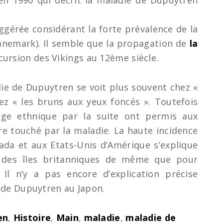
 en 1990 qui décrit la maladie de Dupuytren
ggérée considérant la forte prévalence de la
anemark). Il semble que la propagation de
la
ncursion des Vikings au 12ème siècle.
die de Dupuytren se voit plus souvent chez «
ez « les bruns aux yeux foncés ». Toutefois
sage ethnique par la suite ont permis aux
re touché par la maladie. La haute incidence
da et aux Etats-Unis d’Amérique s’explique
s des îles britanniques de même que pour
. Il n’y a pas encore d’explication précise
e de Dupuytren au Japon.
en
,
Histoire
,
Main
,
maladie
,
maladie de