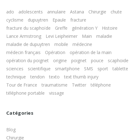
ado
adolescents
annulaire
Astana
Chirurgie
chute
cyclisme
dupuytren
Epaule
fracture
fracture du scaphoïde
Greffe
génération Y
Histoire
Lance Armstrong
Levi Leipheimer
Main
maladie
maladie de dupuytren
mobile
médecine
médecin français
Opération
opération de la main
opération du poignet
origine
poignet
pouce
scaphoide
sciences
scientifique
smartphone
SMS
sport
tablette
technique
tendon
texto
text thumb injury
Tour de France
traumatisme
Twitter
téléphone
téléphone portable
vissage
Catégories
Blog
Chirurgie