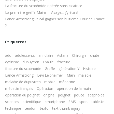
La fracture du scaphoïde opérée sans cicatrice
La première greffe Mains – Visage… j’y étais!
Lance Armstrong va-t-il gagner son huitième Tour de France
?
Étiquettes
ado
adolescents
annulaire
Astana
Chirurgie
chute
cyclisme
dupuytren
Epaule
fracture
fracture du scaphoïde
Greffe
génération Y
Histoire
Lance Armstrong
Levi Leipheimer
Main
maladie
maladie de dupuytren
mobile
médecine
médecin français
Opération
opération de la main
opération du poignet
origine
poignet
pouce
scaphoide
sciences
scientifique
smartphone
SMS
sport
tablette
technique
tendon
texto
text thumb injury