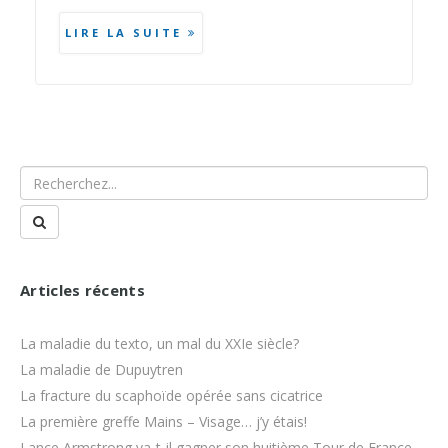
LIRE LA SUITE
Articles récents
La maladie du texto, un mal du XXIe siècle?
La maladie de Dupuytren
La fracture du scaphoïde opérée sans cicatrice
La première greffe Mains – Visage… j’y étais!
Lance Armstrong va-t-il gagner son huitième Tour de France