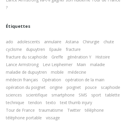
?
Étiquettes
ado
adolescents
annulaire
Astana
Chirurgie
chute
cyclisme
dupuytren
Epaule
fracture
fracture du scaphoïde
Greffe
génération Y
Histoire
Lance Armstrong
Levi Leipheimer
Main
maladie
maladie de dupuytren
mobile
médecine
médecin français
Opération
opération de la main
opération du poignet
origine
poignet
pouce
scaphoide
sciences
scientifique
smartphone
SMS
sport
tablette
technique
tendon
texto
text thumb injury
Tour de France
traumatisme
Twitter
téléphone
téléphone portable
vissage