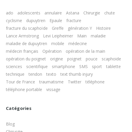
ado
adolescents
annulaire
Astana
Chirurgie
chute
cyclisme
dupuytren
Epaule
fracture
fracture du scaphoïde
Greffe
génération Y
Histoire
Lance Armstrong
Levi Leipheimer
Main
maladie
maladie de dupuytren
mobile
médecine
médecin français
Opération
opération de la main
opération du poignet
origine
poignet
pouce
scaphoide
sciences
scientifique
smartphone
SMS
sport
tablette
technique
tendon
texto
text thumb injury
Tour de France
traumatisme
Twitter
téléphone
téléphone portable
vissage
Catégories
Blog
Chirurgie