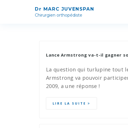
Dr MARC JUVENSPAN
Chirurgien orthopédiste
TI
PU
Lance Armstrong va-t-il gagner s
SC
La question qui turlupine tout l
AR
Armstrong va pouvoir participer
P
2009, a une réponse !
B
LIRE LA SUITE
M