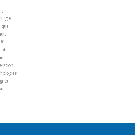
og
rurgie
nique
aule
ffe
toire
in
ération
thologies
ignet
rt