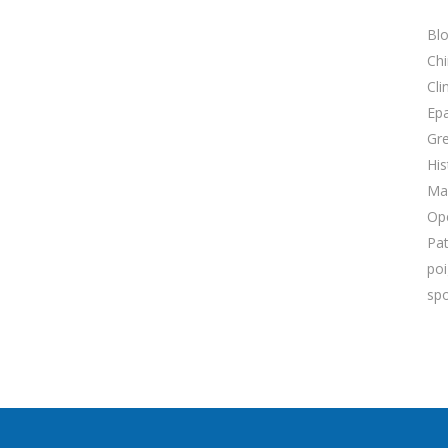
Bl
Chi
Cli
Ep
Gre
His
Ma
Op
Pa
po
spo