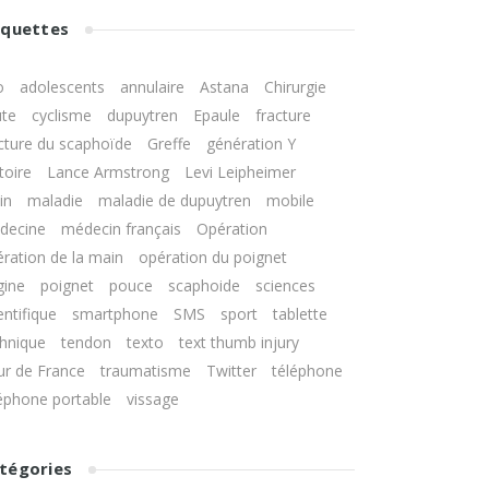
gléno-humérale
NNIS
Doigts
iquettes
rsey Finger
Entorse et luxation
RAUMATISMES
acromio-claviculaire
ren
o
adolescents
annulaire
Astana
Chirurgie
LLEY-BALL ET
ute
cyclisme
dupuytren
Epaule
fracture
ND-BALL
Calcification de l’épaule
hrose de
cture du scaphoïde
Greffe
génération Y
toire
Lance Armstrong
Levi Leipheimer
in
maladie
maladie de dupuytren
mobile
 Carpien
decine
médecin français
Opération
ration de la main
opération du poignet
ervain
gine
poignet
pouce
scaphoide
sciences
entifique
smartphone
SMS
sport
tablette
chnique
tendon
texto
text thumb injury
ur de France
traumatisme
Twitter
téléphone
éphone portable
vissage
tégories