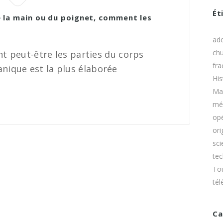
DU TE
Kyste Mucoïde des 
Ét
Rugby Finger ou Je
e la main ou du poignet, comment les
LES T
Maladie de Dupuyt
ad
DU VO
ch
ont peut-être les parties du corps
DU HA
Rhizathrose ou Art
fra
nique est la plus élaborée
la base du pouce
His
Ma
Syndrome du Canal
mé
opé
Tendinite de De Qu
ori
sci
Panaris
te
To
tél
Ca