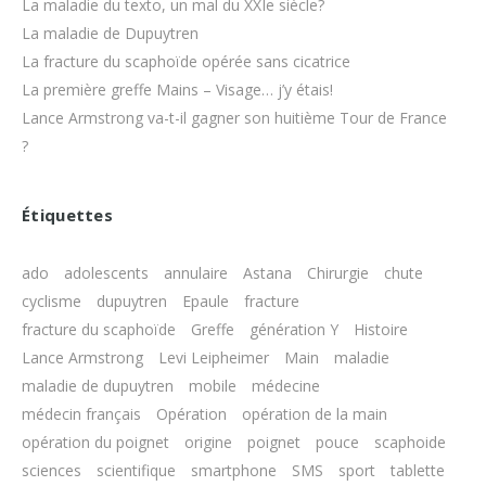
La maladie du texto, un mal du XXIe siècle?
La maladie de Dupuytren
La fracture du scaphoïde opérée sans cicatrice
La première greffe Mains – Visage… j’y étais!
Lance Armstrong va-t-il gagner son huitième Tour de France
?
Étiquettes
ado
adolescents
annulaire
Astana
Chirurgie
chute
cyclisme
dupuytren
Epaule
fracture
fracture du scaphoïde
Greffe
génération Y
Histoire
Lance Armstrong
Levi Leipheimer
Main
maladie
maladie de dupuytren
mobile
médecine
médecin français
Opération
opération de la main
opération du poignet
origine
poignet
pouce
scaphoide
sciences
scientifique
smartphone
SMS
sport
tablette