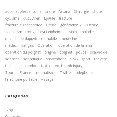
ado
adolescents
annulaire
Astana
Chirurgie
chute
cyclisme
dupuytren
Epaule
fracture
fracture du scaphoïde
Greffe
génération Y
Histoire
Lance Armstrong
Levi Leipheimer
Main
maladie
maladie de dupuytren
mobile
médecine
médecin français
Opération
opération de la main
opération du poignet
origine
poignet
pouce
scaphoide
sciences
scientifique
smartphone
SMS
sport
tablette
technique
tendon
texto
text thumb injury
Tour de France
traumatisme
Twitter
téléphone
téléphone portable
vissage
Catégories
Blog
Chirurgie