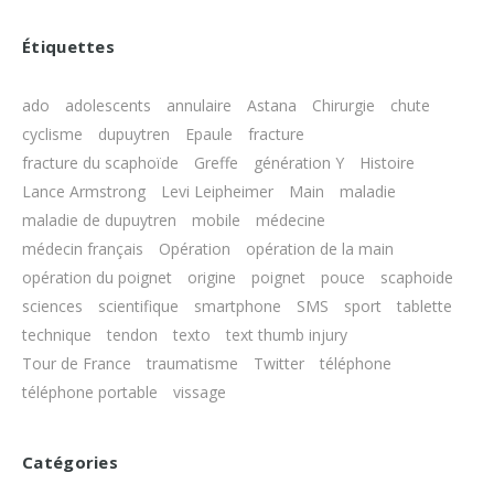
Étiquettes
ado
adolescents
annulaire
Astana
Chirurgie
chute
cyclisme
dupuytren
Epaule
fracture
fracture du scaphoïde
Greffe
génération Y
Histoire
Lance Armstrong
Levi Leipheimer
Main
maladie
maladie de dupuytren
mobile
médecine
médecin français
Opération
opération de la main
opération du poignet
origine
poignet
pouce
scaphoide
sciences
scientifique
smartphone
SMS
sport
tablette
technique
tendon
texto
text thumb injury
Tour de France
traumatisme
Twitter
téléphone
téléphone portable
vissage
Catégories