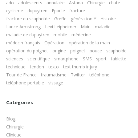
ado
adolescents
annulaire
Astana
Chirurgie
chute
cyclisme
dupuytren
Epaule
fracture
fracture du scaphoïde
Greffe
génération Y
Histoire
Lance Armstrong
Levi Leipheimer
Main
maladie
maladie de dupuytren
mobile
médecine
médecin français
Opération
opération de la main
opération du poignet
origine
poignet
pouce
scaphoide
sciences
scientifique
smartphone
SMS
sport
tablette
technique
tendon
texto
text thumb injury
Tour de France
traumatisme
Twitter
téléphone
téléphone portable
vissage
Catégories
Blog
Chirurgie
Clinique