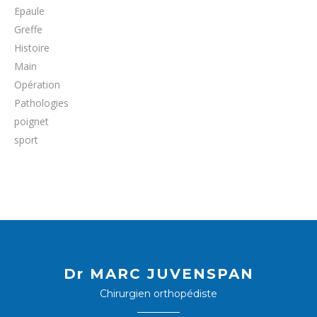
Epaule
Greffe
Histoire
Main
Opération
Pathologies
poignet
sport
Dr MARC JUVENSPAN
Chirurgien orthopédiste