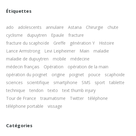
Étiquettes
ado
adolescents
annulaire
Astana
Chirurgie
chute
cyclisme
dupuytren
Epaule
fracture
fracture du scaphoïde
Greffe
génération Y
Histoire
Lance Armstrong
Levi Leipheimer
Main
maladie
maladie de dupuytren
mobile
médecine
médecin français
Opération
opération de la main
opération du poignet
origine
poignet
pouce
scaphoide
sciences
scientifique
smartphone
SMS
sport
tablette
technique
tendon
texto
text thumb injury
Tour de France
traumatisme
Twitter
téléphone
téléphone portable
vissage
Catégories